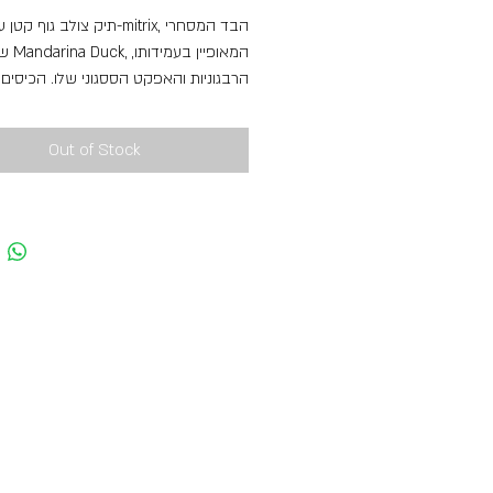
תיק צולב גוף ק-mitrix, הבד המסחרי
המאופיין בעמידות,
הרבגוניות והאפקט הססגוני שלו. הכיסים
החיצוניים עם רוכסן ותאים פנימיים רבים
קלות שימוש מושלמת.
Out of Stock
משקל ומידות
מידות (ס"מ): 15,2x21x8
משקל: 0,2 ק"ג / 0.5 ל"ג
הֶרכֵּב
הרכב פנימי: 100% פוליאסטר
הרכב חיצוני: 100% פוליאסטר