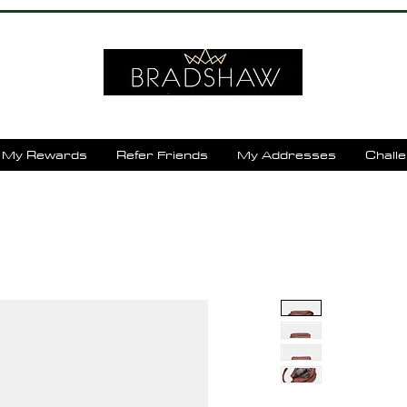
My Rewards
Refer Friends
My Addresses
Chall