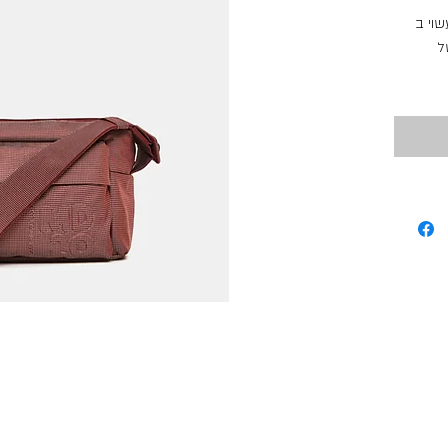
טן עשוי ב
של Mandarina Duck, ו
 מבטיחים