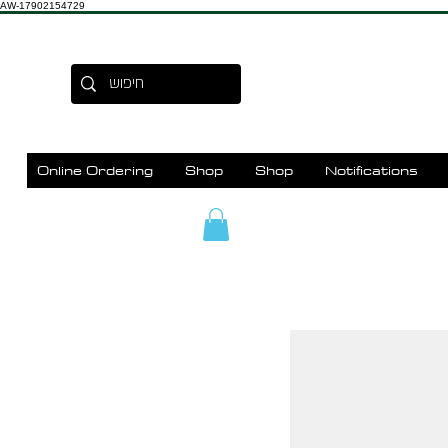
AW-17902154729
Online Ordering
Shop
Shop
Notifications