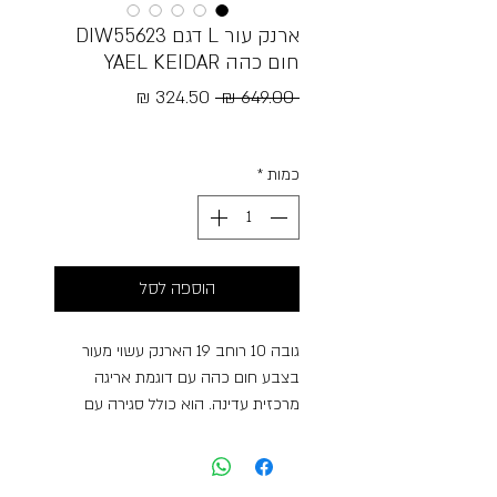
ארנק עור L דגם DIW55623
חום כהה YAEL KEIDAR
מחיר
מחיר
 ‏649.00 ‏₪ 
רגיל
מבצע
Free Shipping
כמות
*
הוספה לסל
גובה 10 רוחב 19 הארנק עשוי מעור
בצבע חום כהה עם דוגמת אריגה
מרכזית עדינה. הוא כולל סגירה עם
רוכסן מסביב, ופנים הארנק מציע תאים
מרובים, כולל כיס עם רוכסן וחלונות
שקופים לאחסון כרטיסים. הארנק נראה