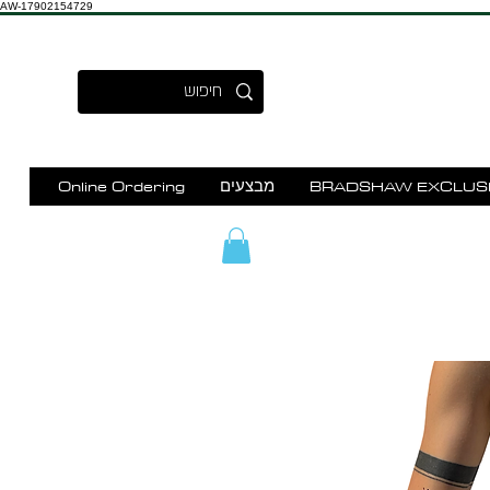
AW-17902154729
BRADSHAW EXCLUS
מבצעים
Online Ordering