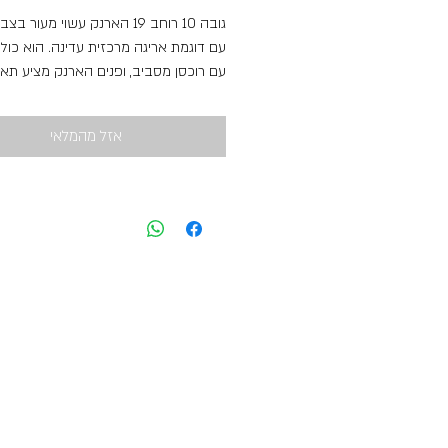
גובה 10 רוחב 19 הארנק עשוי מעור 
עם דוגמת אריגה מרכזית עדינה. הוא כולל
עם רוכסן מסביב, ופנים הארנק מציע תאי
מרובים, כולל כיס עם רוכסן וחלונות שקופ
לאחסון כרטיסים. הארנק נראה קומפקטי,
אזל מהמלאי
ואופנתי, מתאים לנשיאה יומיומית.