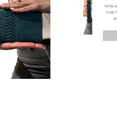
בצבע טורקיז
 סגירה
ם
ים
 פרקטי