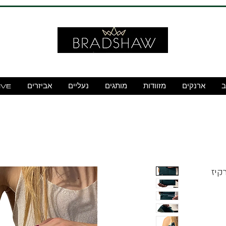
ב
ארנקים
מזוודות
מותגים
נעליים
אביזרים
IVE
 DIW55623 טורקיז