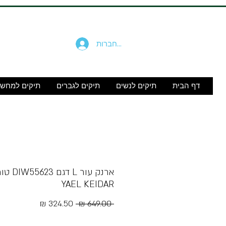
להתחברות
דף הבית
תיקים לנשים
תיקים לגברים
תיקים למחש
ארנק עור L דגם
YAEL KEIDAR
מחיר
מחיר
 ‏649.00 ‏₪ 
רגיל
מבצע
Free Shipping