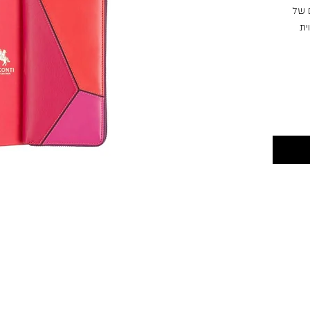
מנים של
ית