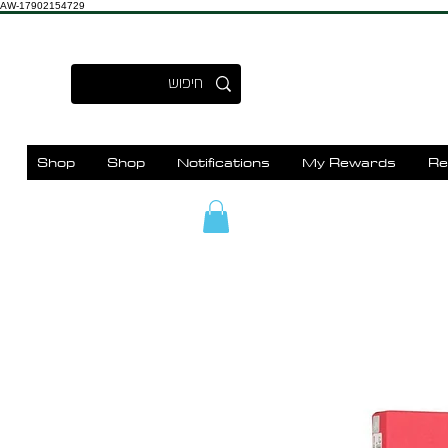
AW-17902154729
Shop
Shop
Notifications
My Rewards
Re