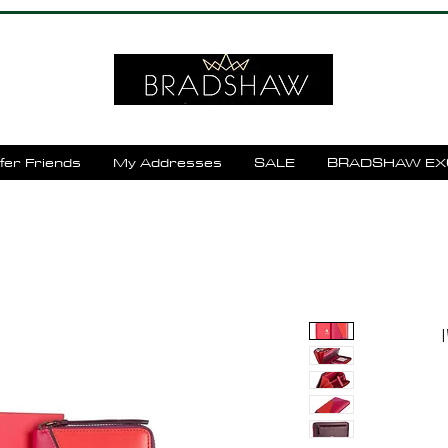
fer Friends
My Addresses
SALE
BRADSHAW EX
ן