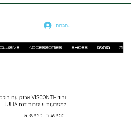
להתחברות
זוודות
מותגים
SHOES
ACCESSORIES
CLUSIVE
ורוד -VISCONTI ארנק עם רוכס
למטבעות ושטרות דגם JULIA
מחיר
מחיר
 ‏499.00 ‏₪ 
רגיל
מבצע
Free Shipping