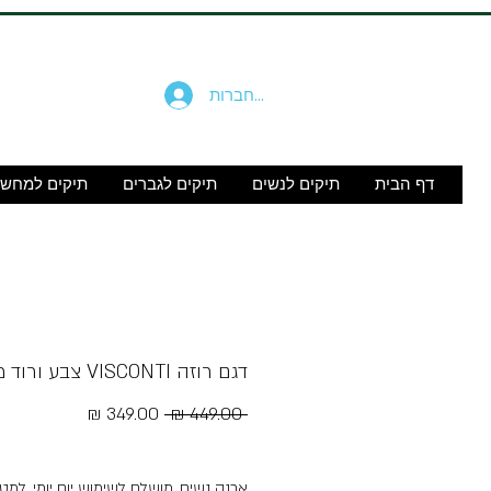
להתחברות
דף הבית
תיקים לנשים
תיקים לגברים
תיקים למחש
דגם רוזה VISCONTI צבע ורוד משולב
מחיר
מחיר
 ‏449.00 ‏₪ 
רגיל
מבצע
Free Shipping
ארנק נשים, מושלם לשימוש יום יומי, למט