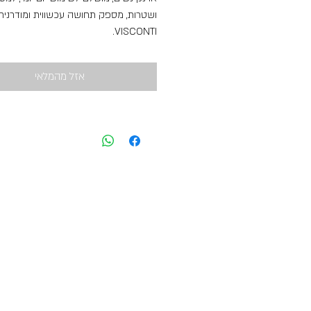
ושטרות, מספק תחושה עכשווית ומודרנית
VISCONTI.
גובה: 13.5cm
רוחב:9.5cm
אזל מהמלאי
5 חוצצי כרטיסים.
רוכסן דו צדדי, אחורי, למטבעות