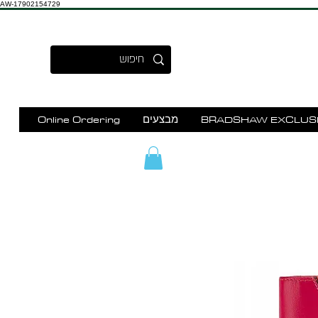
AW-17902154729
BRADSHAW EXCLUS
מבצעים
Online Ordering