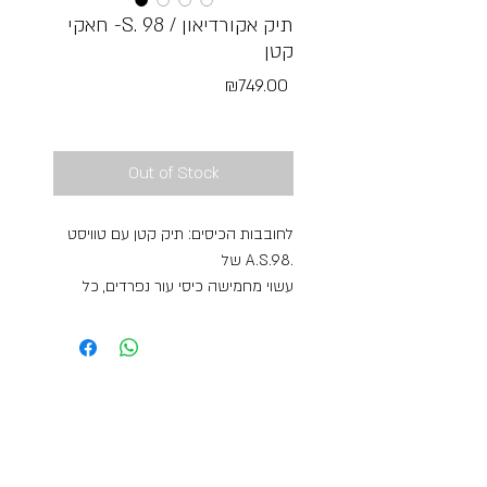
חאקי -S. 98 / תיק אקורדיאון
קטן
Price
₪749.00
Free Shipping
Out of Stock
לחובבות הכיסים: תיק קטן עם טוויסט
של A.S.98.
עשוי מחמישה כיסי עור נפרדים, כל
אחד מהם נסגר באמצעות רוכסן. התיק
מאובזר ברצועה נשלפת, שבהסרתה
התיק הופך לקלאץ' ערב מקורי.
מידות: 10.5X20X6 ס"מ.