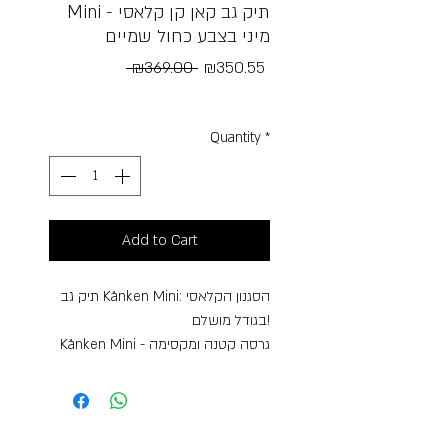
Mini - תיק גב קאן קן קלאסי
מיני בצבע כחול שמיים
Regular
Sale
 ₪369.00 
₪350.55
Price
Price
Free Shipping
Quantity
*
Add to Cart
תיק גב Kånken Mini: הסגנון הקלאסי
בגודל מושלם!
Kånken Mini - גרסה קטנה ומקסימה
של תיק הגב האהוב מבית Fjällräven!
עיצוב אייקוני:
ה-Kånken Mini שומר על העיצוב
הקלאסי והאהוב של הדגם המקורי,