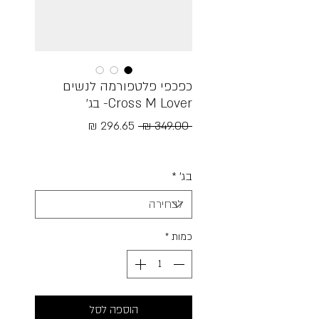
כפכפי פלטפורמה לנשים
Cross M Lover- בג׳
מחיר
מחיר
 ‏349.00 ‏₪ 
רגיל
מבצע
Free Shipping
בג׳
*
כמות
*
הוספה לסל