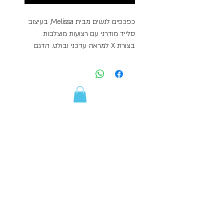
כפכפים לנשים מבית Melissa, בעיצוב
סלייד מודרני עם רצועות מוצלבות
בצורת X למראה עדכני ובולט. הדגם
כולל סוליית פלטפורמה עם גימור
טרקטור מחוספס, המעניקה שילוב של
גובה, יציבות וטוויסט אופנתי. עשויים
מחומר PVC גמיש ואיכותי, עם מדרס
EVA רך במיוחד המספק תחושת
“הליכה על ענן” ונוחות מקסימלית לאורך
כל היום, בשילוב ריח הבאבל גאם
מידע נוסף
האייקוני של המותג.
החלפות החזרות משלוחים
על המוצר
טבלת מידות
הרכב בד: 100% פי וי סי
תנאי שימוש
הוראות כביסה: אין לכבס
שירות לקוחות
ארץ ייצור: ברזיל
קצת עלינו
Gift Card