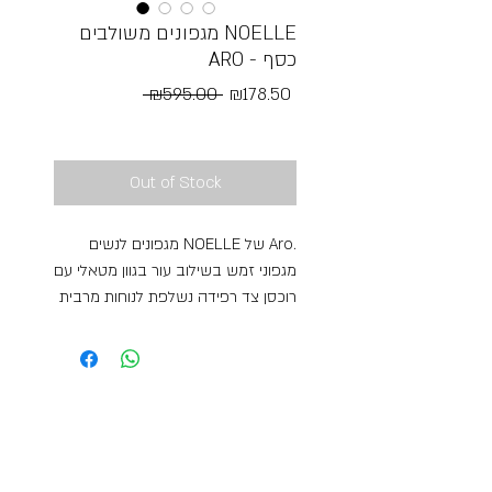
מגפונים משולבים NOELLE
ARO - כסף
Regular
Sale
 ₪595.00 
₪178.50
Price
Price
Free Shipping
Out of Stock
מגפונים לנשים NOELLE של Aro.
מגפוני זמש בשילוב עור בגוון מטאלי עם
רוכסן צד רפידה נשלפת לנוחות מרבית
חומר: רפידה אנטיבקטריאלית נוחה
ונשלפת, עור, זמש
מרכיבים נוספים: סוליית גומי, רוכסן צד
קטגוריה: מגפונים, נעליים שטוחות
איך שומרים עליי: אין לכבס את הנעליים