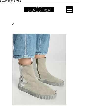
AW-17902154729