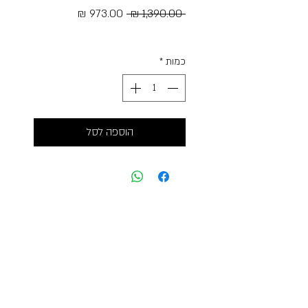
מחיר
מחיר
 ‏1,390.00 ‏₪ 
רגיל
מבצע
Free Shipping
כמות
*
הוספה לסל