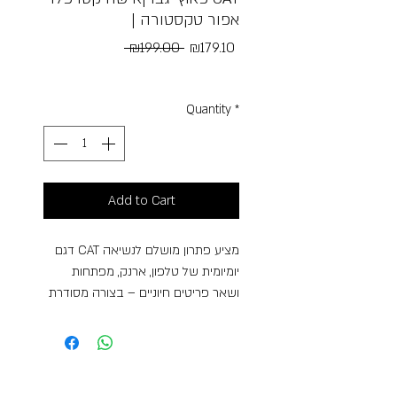
| אפור טקסטורה
Regular
Sale
 ₪199.00 
₪179.10
Price
Price
Free Shipping
Quantity
*
Add to Cart
דגם CAT מציע פתרון מושלם לנשיאה
יומיומית של טלפון, ארנק, מפתחות
ושאר פריטים חיוניים – בצורה מסודרת
ובטוחה.
לתיק תא ראשי מרווח עם רוכסן איכותי,
ותא קדמי נוסף לגישה מהירה. המבנה
הקומפקטי שומר על מראה נקי ואלגנטי,