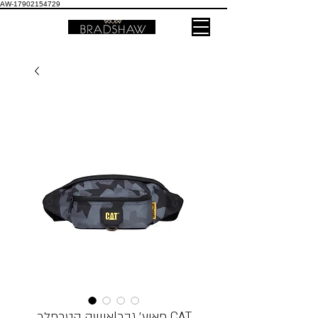
AW-17902154729
פאוץ׳ גבר|אישה קטרפלר CAT