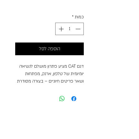
רגיל
מבצע
Free Shipping
כמות
*
הוספה לסל
דגם CAT מציע פתרון מושלם לנשיאה
יומיומית של טלפון, ארנק, מפתחות
ושאר פריטים חיוניים – בצורה מסודרת
ובטוחה.
לתיק תא ראשי מרווח עם רוכסן איכותי,
ותא קדמי נוסף לגישה מהירה. המבנה
הקומפקטי שומר על מראה נקי ואלגנטי,
בעוד שהבד החזק והעמיד מבטיח
שימוש לאורך זמן.
רצועת המותן המתכווננת מאפשרת