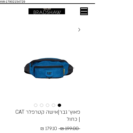
AW-17902154729
פאוץ׳ גבר|אישה קטרפלר CAT
| כחול
מחיר
מחיר
 ‏199.00 ‏₪ 