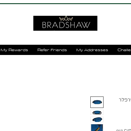
My Rewards
Refer Friends
My Addresses
Chall
דגם CAT מציע פתרון מושלם לנשיאה יומיומית של