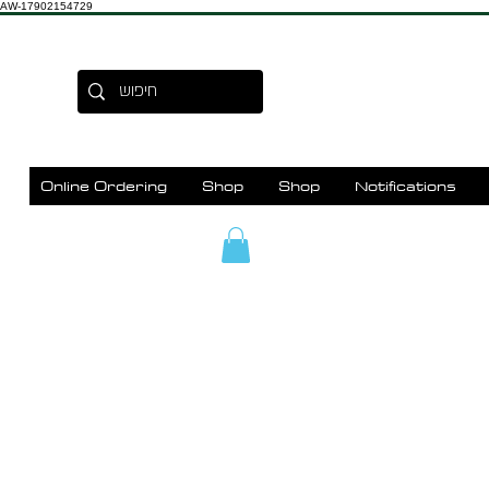
AW-17902154729
Online Ordering
Shop
Shop
Notifications