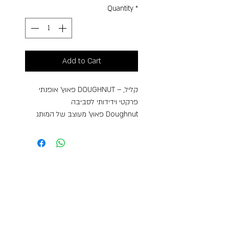
Quantity
*
Add to Cart
פאוץ’ אופנתי DOUGHNUT – קליל,
פרקטי וידידותי לסביבה
פאוץ’ מעוצב של המותג Doughnut
המשלב סטייל אורבני עם פונקציונליות
יומיומית. הפאוץ’ עשוי מבד איכותי ועמיד
במיוחד, המיוצר מניילון ממוחזר –
בחירה אופנתית עם מודעות סביבתית.
שילוב הצבעים הייחודי של כחול עמוק
וחום מעניק לו מראה מודרני שמתאים
לכל לוק, בין אם לטיול, יום בעיר או
שימוש יומיומי.
לתיק תא מרכזי מרווח עם סגירת רוכסן