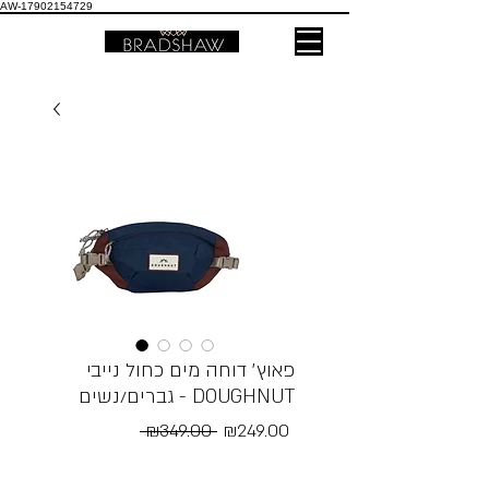
AW-17902154729
פאוץ׳ דוחה מים כחול נייבי
גברים/נשים - DOUGHNUT
Regular
Sale
 ₪349.00 
₪249.00
Price
Price
Free Shipping