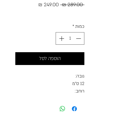
מחיר
מחיר
 ‏289.00 ‏₪ 
רגיל
מבצע
Free Shipping
כמות
*
הוספה לסל
גובה:
12 ס"מ
רוחב:
28 ס"מ
עומק:
10 ס"מ
אורך חגורת מותן:
102 ס"מ
נפח: