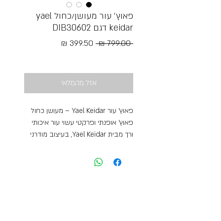
פאוץ׳ עור מעושן/כחול yael
keidar דגם DIB30602
מחיר
מחיר
 ‏799.00 ‏₪ 
רגיל
מבצע
Free Shipping
אזל מהמלאי
פאוץ’ עור Yael Keidar – מעושן כחול
פאוץ’ אופנתי ופרקטי עשוי עור איכותי
ורך מבית Yael Keidar, בעיצוב מודרני
ונקי שמתאים לשימוש יומיומי וללוק
אורבני עדכני. הפאוץ’ מגיע בגוון מעושן
כחול עמוק ואלגנטי המעניק מראה
ייחודי ושיקי, ומשתלב בקלות עם מגוון
סגנונות לבוש.
העיצוב המרווח מאפשר לשאת בנוחות
את כל הפריטים החשובים – טלפון,