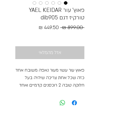
פאוץ’ עור YAEL KEIDAR
טורקיז דגם dib905
מחיר
מחיר
 ‏899.00 ‏₪ 
רגיל
מבצע
Free Shipping
אזל מהמלאי
פאוץ עור עשוי מעור נאפה משובח אחד
כזה שכל אחת צריכה שיהיה בעל
חלוקה טובה 2 רוכסנים קדמיים ואחד
אחורי פנים התיק עשוי ביטנה חזקה
ואיכותית בעל חלוקה פנימית נוחה
הבטנה חזקה על מנת לשמור על התיק
לאורך שנים מידות גובהה 22 רוחב 33
עומק 9