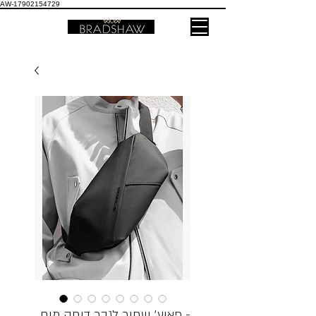
AW-17902154729
פאוץ׳ שחור לגבר דוחה מים -