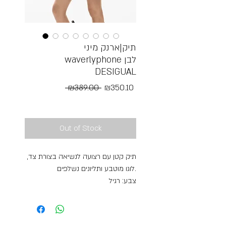
תיק|ארנק מיני
waverlyphone לבן
DESIGUAL
Regular
Sale
 ₪389.00 
₪350.10
Price
Price
Free Shipping
Out of Stock
תיק קטן עם רצועה לנשיאה בצורת צד,
לוגו מוטבע ותליונים נשלפים.
צבע: רגיל
אין סגירה
בטנה פנימית
ידית: 40x0.60 ס"מ