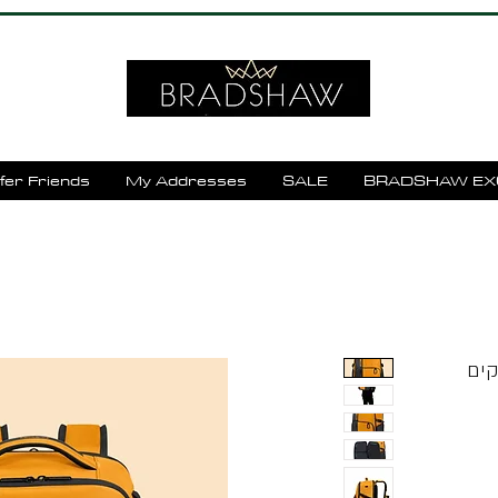
fer Friends
My Addresses
SALE
BRADSHAW EX
העסקים