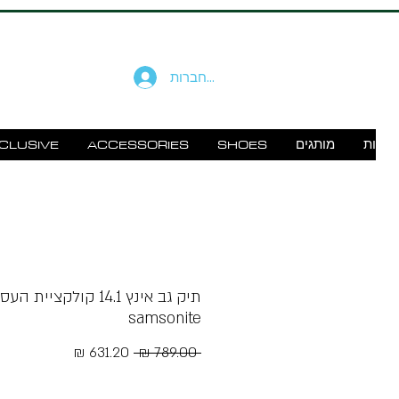
להתחברות
זוודות
מותגים
SHOES
ACCESSORIES
CLUSIVE
תיק גב אינץ 14.1 קולקציית 
samsonite
מחיר
מחיר
 ‏789.00 ‏₪ 
רגיל
מבצע
Free Shipping