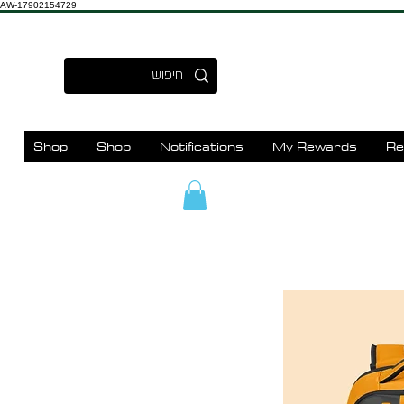
AW-17902154729
Shop
Shop
Notifications
My Rewards
Re