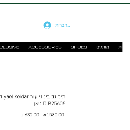
להתחברות
זוודות
מותגים
SHOES
ACCESSORIES
CLUSIVE
תיק גב בינוני 
DIB25608 טאן
מחיר
מחיר
 ‏1,580.00 ‏₪ 
רגיל
מבצע
Free Shipping