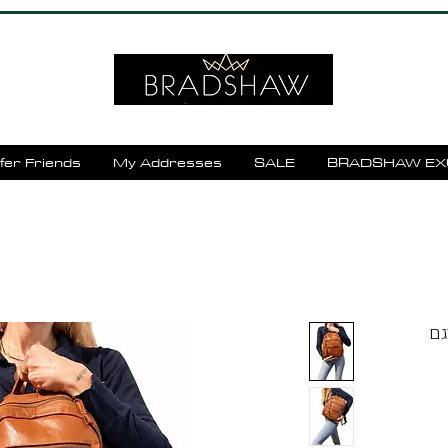
fer Friends
My Addresses
SALE
BRADSHAW EX
עור yael keidar דגם