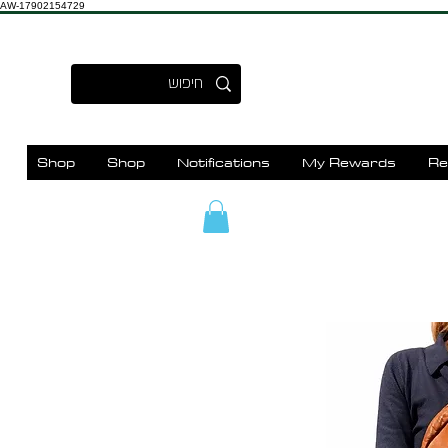
AW-17902154729
Shop
Shop
Notifications
My Rewards
Re