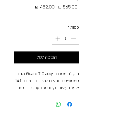
מחיר
מחיר
 ‏565.00 ‏₪ 
רגיל
מבצע
Free Shipping
כמות
*
הוספה לסל
תיק גב מסדרת GuardIT Classy מבית
סמסונייט המתאים למחשב במידה 14.1
אינץ’ בעיצוב נקי ובסגנון עכשווי ובסגנון
עכשווי עם מירב תשומת הלב לפרטים
הקטנים ולאפשרויות הארגון.התיקים
בקולקציה זו עשויים חומרים ממוחזרים
ובאיכות בלתי מתפשרת.דגם זה מתאים
לשימוש יום-יומי ולצרכי עבודה, במשקל
קל במיוחד של 0.5 ק”ג, כולל ידיות