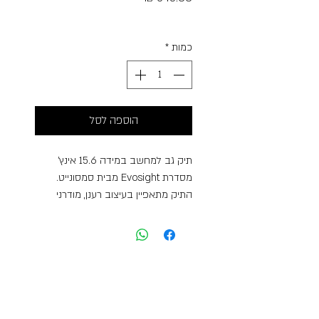
Free Shipping
כמות
*
הוספה לסל
תיק גב למחשב במידה 15.6 אינץ’
מסדרת Evosight מבית סמסונייט.
התיק מתאפיין בעיצוב רענן, מודרני
וחדשני, המשלב את האופי האייקוני של
הסדרה הקודמת Vectura Evo עם
טוויסט עכשווי ומיוחד. לתיק שני תאים
מרכזיים כשהאחד מרופד למחשב
במידה “15.6 וכיס מרופד לטאבלט
במידה “10.5. תא קדמי נוסף ותא קטן
קדמי המהווה ארגונית, כיס פנימי ייעודי