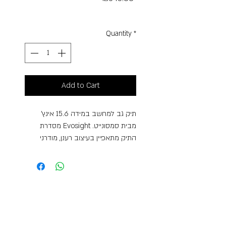
Free Shipping
Quantity
*
Add to Cart
תיק גב למחשב במידה 15.6 אינץ’
מסדרת Evosight מבית סמסונייט.
התיק מתאפיין בעיצוב רענן, מודרני
וחדשני, המשלב את האופי האייקוני של
הסדרה הקודמת Vectura Evo עם
טוויסט עכשווי ומיוחד. לתיק שני תאים
מרכזיים כשהאחד מרופד למחשב
במידה “15.6 וכיס מרופד לטאבלט
במידה “10.5. תא קדמי נוסף ותא קטן
קדמי המהווה ארגונית, כיס פנימי ייעודי