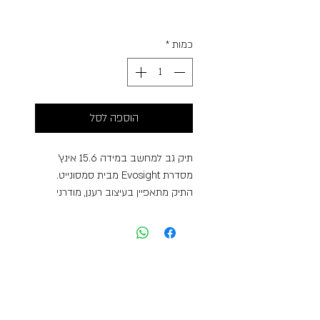
Free Shipping
כמות
*
הוספה לסל
תיק גב למחשב במידה 15.6 אינץ’
מסדרת Evosight מבית סמסונייט.
התיק מתאפיין בעיצוב רענן, מודרני
וחדשני, המשלב את האופי האייקוני של
הסדרה הקודמת Vectura Evo עם
טוויסט עכשווי ומיוחד. לתיק שני תאים
מרכזיים כשהאחד מרופד למחשב
במידה “15.6 וכיס מרופד לטאבלט
במידה “10.5. תא קדמי נוסף ותא קטן
קדמי המהווה ארגונית, כיס פנימי ייעודי