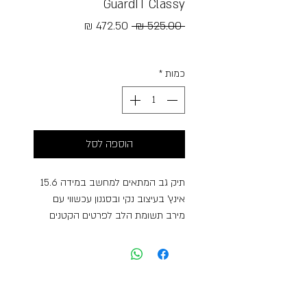
GuardIT Classy
מחיר
מחיר
 ‏525.00 ‏₪ 
רגיל
מבצע
Free Shipping
כמות
*
הוספה לסל
תיק גב המתאים למחשב במידה 15.6
אינץ’ בעיצוב נקי ובסגנון עכשווי עם
מירב תשומת הלב לפרטים הקטנים
ולאפשרויות הארגון. התיקים בקולקציה
זו עשויים חומרים ממוחזרים ובאיכות
בלתי מתפשרת. לדגם זה בנוסף להיותו
מתאים לשימוש יום-יומי ולצרכי עבודה,
יש תא נוסף עם רצועות מצטלבות בו