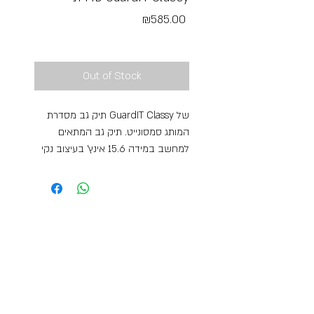
Price
₪585.00
Free Shipping
Out of Stock
תיק גב מסדרת GuardIT Classy של
המותג סמסונייט. תיק גב המתאים
למחשב במידה 15.6 אינץ’ בעיצוב נקי
ובסגנון עכשווי עם מירב תשומת הלב
לפרטים הקטנים ולאפשרויות הארגון.
התיקים בקולקציה זו עשויים חומרים
ממוחזרים ובאיכות בלתי מתפשרת.
לדגם זה בנוסף להיותו מתאים לשימוש
יום-יומי ולצרכי עבודה, יש תא נוסף עם
רצועות מצטלבות בו ניתן לארוז בגדים
– מתאים לנסיעות Over-night ומתאים
במידותיו להניח מתחת לכיסא נסיעות