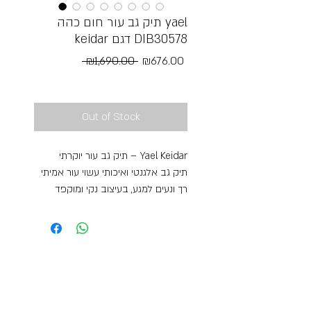
תיק גב עור חום כהה yael
keidar דגם DIB30578
Regular
Sale
 ₪1,690.00 
₪676.00
Price
Price
Free Shipping
Out of Stock
תיק גב עור יוקרתי – Yael Keidar
תיק גב אלגנטי ואיכותי עשוי עור אמיתי
רך ונעים למגע, בעיצוב נקי ומוקפד
המשלב בין סטייל על־זמני לנוחות
יומיומית. התיק מתאפיין במראה קלאסי
עם נוכחות, ומתאים לשימוש יומיומי,
עבודה או יציאות.
העור בעל טקסטורה טבעית ועדינה
שמעניקה לתיק מראה יוקרתי וחי, תוך
שמירה על גמישות ורכות שמאפשרת