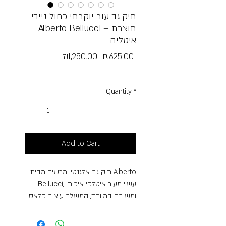
תיק גב עור יוקרתי כחול נייבי
Alberto Bellucci – תוצרת
איטליה
Regular
Sale
 ₪1,250.00 
₪625.00
Price
Price
Free Shipping
Quantity
*
Add to Cart
תיק גב אלגנטי ומרשים מבית Alberto
Bellucci, עשוי מעור איטלקי איכותי
ומשובח במיוחד, המשלב עיצוב קלאסי
עם פונקציונליות מושלמת לשימוש
יומיומי. גוון הכחול העמוק מעניק לתיק