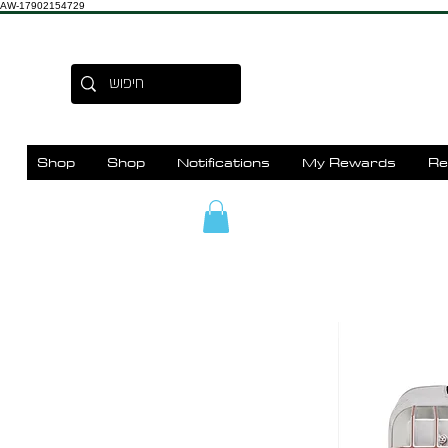
AW-17902154729
Shop
Shop
Notifications
My Rewards
Re