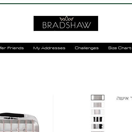
fer Friends
My Addresses
Challenges
Size Chart
 |DIESEL