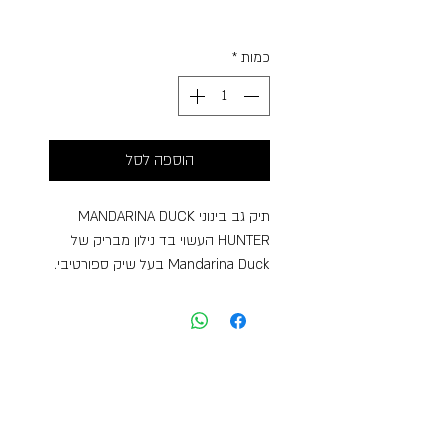
רגיל
מבצע
Free Shipping
כמות
*
הוספה לסל
תיק גב בינוני MANDARINA DUCK
HUNTER העשוי בד נילון מבריק של
Mandarina Duck בעל שיק ספורטיבי.
תיק גב קל משקל ורב – תכליתי,
מושלם לשימוש יומיומי.
הרצועות המתכווננות, יחד עם הכיסים
הפנימיים והחיצוניים והרוכסנים הופכים
את התרמיל לפרקטי ופונקציונלי.
מידות : 29x26x12
משקל : 500 גרם