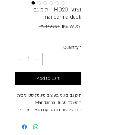
תיק גב - MD20- נצנץ
mandarina duck
Regular
Sale
 ₪879.00 
₪659.25
Price
Price
Free Shipping
Quantity
*
Add to Cart
תיק גב בינוני בעיצוב מינימליסטי מבית
Mandarina Duck, המשלב
פונקציונליות חכמה עם מראה מודרני
ונקי.
התיק קל במיוחד ורב־תכליתי, ומתאים
לשימוש יומיומי, לעבודה או ללימודים.