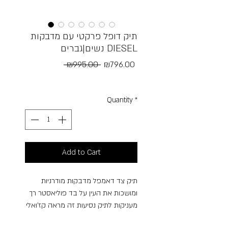
תיק דופל פרקטי עם מדבקות
נשים|גברים DIESEL
Regular
Sale
 ₪995.00 
₪796.00
Price
Price
Free Shipping
Quantity
*
Add to Cart
תיק צד דאמפל מדבקות מודרניות
ומושכות את העין על בד פוליאסטר רך
מעניקות לתיק נסיעות זה מראה קז'ואלי
וייחודי. בתוך התא הראשי, שני כיסי