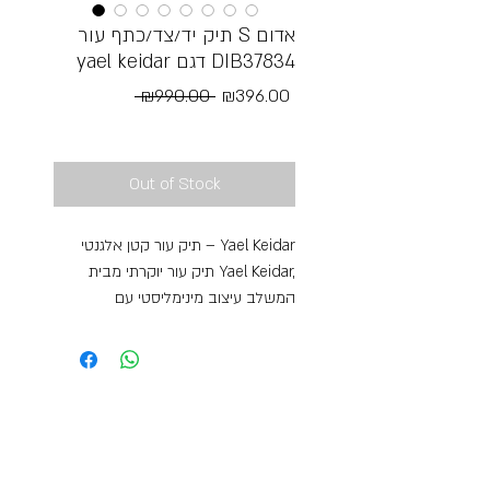
תיק יד/צד/כתף עור S אדום
yael keidar דגם DIB37834
Regular
Sale
 ₪990.00 
₪396.00
Price
Price
Free Shipping
Out of Stock
תיק עור קטן אלגנטי – Yael Keidar
תיק עור יוקרתי מבית Yael Keidar,
המשלב עיצוב מינימליסטי עם
פונקציונליות מושלמת לשימוש יומיומי.
התיק עשוי מעור איכותי ורך במיוחד
בגוון אדום עמוק וקלאסי, המעניק לו
מראה טבעי, אלגנטי ועל-זמני שמתאים
לכל סגנון לבוש.
למרות גודלו הקומפקטי, התיק מציע
חלוקה פנימית נוחה וחכמה, המאפשרת