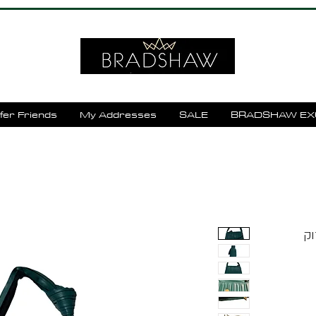
fer Friends
My Addresses
SALE
BRADSHAW EX
וק