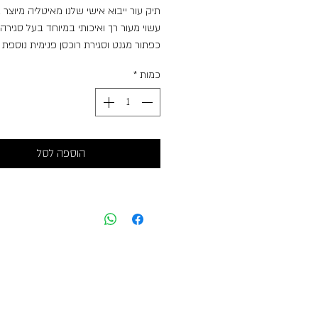
תיק עור ייבוא אישי שלנו מאיטליה מיוצר 
עשוי מעור רך ואיכותי במיוחד בעל סגירה
כפתור מגנט וסגירת רוכסן פנימית נוספת 
התיק עשוי היטב + ביטנה איכותית במיוח
כמות
*
גם שרשרת מוזהבת על מנת שניתן יהיה 
ס״מ רוחב 28 ס״מ
הוספה לסל