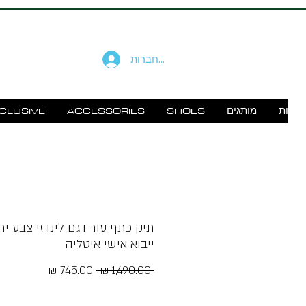
להתחברות
זוודות
מותגים
SHOES
ACCESSORIES
CLUSIVE
תיק כתף עור דגם לינדזי צבע יר
ייבוא אישי איטליה
מחיר
מחיר
 ‏1,490.00 ‏₪ 
רגיל
מבצע
Free Shipping