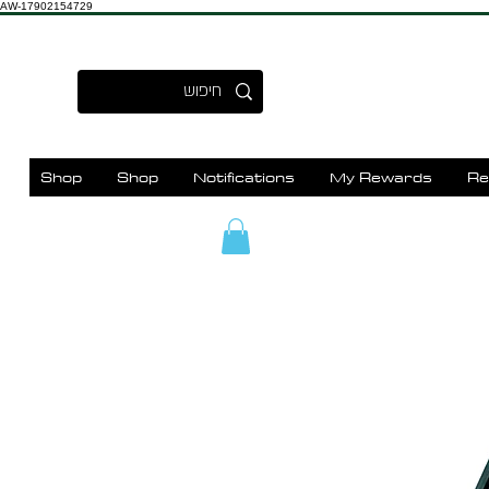
AW-17902154729
Shop
Shop
Notifications
My Rewards
Re