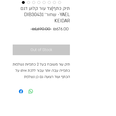
תיק כתף|צד עור קלוע דגם
DIB30431 שחור׳ -YAEL
KEIDAR
Regular
Sale
 ₪1,690.00 
₪676.00
Price
Price
Free Shipping
Out of Stock
תיק עור משובח בעל 2 כתפיות נשלפות
כתפייה עבה יותר עבור ללכת איתו על
הכתף ועוד רצועה גם כן נשלפת
המתכוונת לכל האורכים על מנת שיהיה
ניתן ללכת אם התיק כתיק צד התיק
בעל סגירת רוכסן איכותית וסגירת תיק
תק מגנט חיצונית ופנים התיק בעל
חלוקה וסגירות רוכסן ובטנה חזקה
ואיכותית השומרת על פנים התיק לאורך