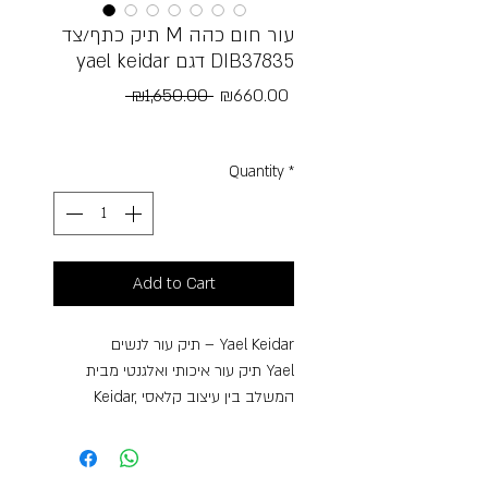
תיק כתף/צד M עור חום כהה
yael keidar דגם DIB37835
Regular
Sale
 ₪1,650.00 
₪660.00
Price
Price
Free Shipping
Quantity
*
Add to Cart
תיק עור לנשים – Yael Keidar
תיק עור איכותי ואלגנטי מבית Yael
Keidar, המשלב בין עיצוב קלאסי
לנוחות שימוש יומיומית. התיק עשוי מעור
טבעי רך וגמיש במראה יוקרתי, עם
טקסטורה עשירה המעניקה לו אופי