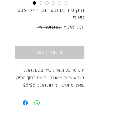
תיק עור מרובע דגם ריילי צבע
טאופ
Regular
Sale
 ₪1,590.00 
₪795.00
Price
Price
Free Shipping
Out of Stock
תיק מרובע מעור קשיח בטנת התיק
בצבע אדום + ארנקון תואם בתוך התיק
שאינו מתנתק . מידות התיק 26*26
התיק נסגר עם כפתור מגנט. מיוצר
באיטליה ומייבוא על ידנו בייבוא אישי