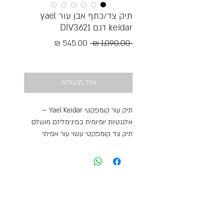
תיק צד/כתף אבן עור yael
keidar דגם DIV3621
מחיר
מחיר
 ‏1,090.00 ‏₪ 
רגיל
מבצע
Free Shipping
אזל מהמלאי
תיק עור קומפקטי Yael Keidar –
אלגנטיות יומיומית במינימליזם מושלם
תיק צד קומפקטי עשוי עור אמיתי
איכותי במרקם גרגירי יוקרתי, בגוון צבע
בג׳ טבעי ורך שמשתלב בקלות עם כל
לוק – יומי או ערב.
העיצוב נקי ומדויק, עם לוגו מוטבע
בעדינות בחזית ורצועת כתף מתכווננת
לנשיאה נוחה כקרוס או על הכתף.
הגודל הקומפקטי שומר על מראה קליל