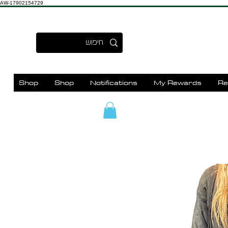
AW-17902154729
Shop
Shop
Notifications
My Rewards
Re