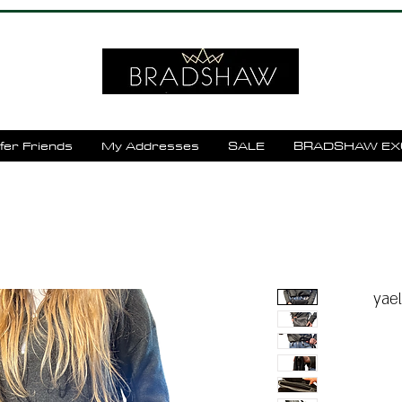
fer Friends
My Addresses
SALE
BRADSHAW EX
yael keidar