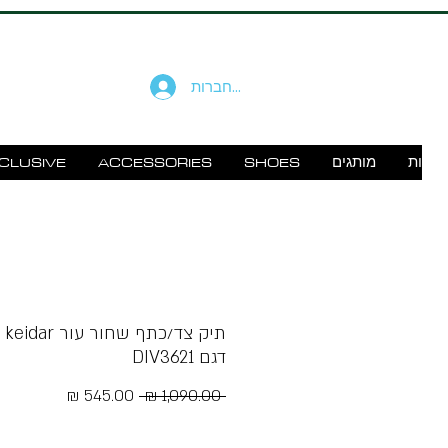
להתחברות
זוודות
מותגים
SHOES
ACCESSORIES
CLUSIVE
תיק צד/כתף שחור עור 
דגם DIV3621
מחיר
מחיר
 ‏1,090.00 ‏₪ 
רגיל
מבצע
Free Shipping