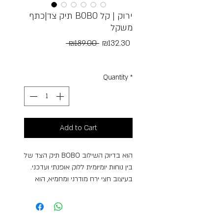
תיק צד|כתף BOBO ירוק | קל
משקל
Regular
Sale
 ₪189.00 
₪132.30
Price
Price
Free Shipping
Quantity
*
Add to Cart
תיק הצד של BOBO הוא בדיוק השילוב
בין נוחות יומיומית ללוק אופנתי ועדכני.
בעיצוב חצי ירח מודרני ומחמיא, הוא
מעניק מראה קליל אך מלא בסטייל —
כזה שמתאים גם לשעות היום וגם
ליציאות ערב קלילות. הגוון-פסטלי העדין