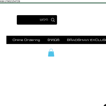
AW-17902154729
BRADSHAW EXCLUS
מבצעים
Online Ordering