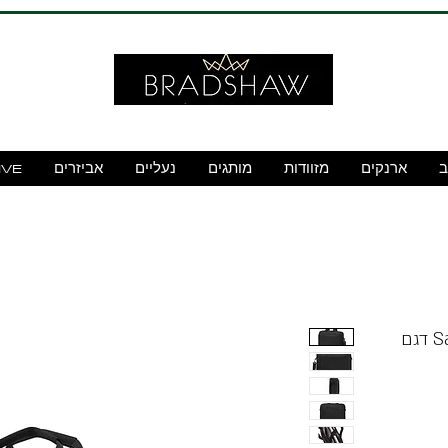
ב
ארנקים
מזוודות
מותגים
נעליים
אביזרים
IVE
תיק צד למחשב 15.6" Samsonite דגם