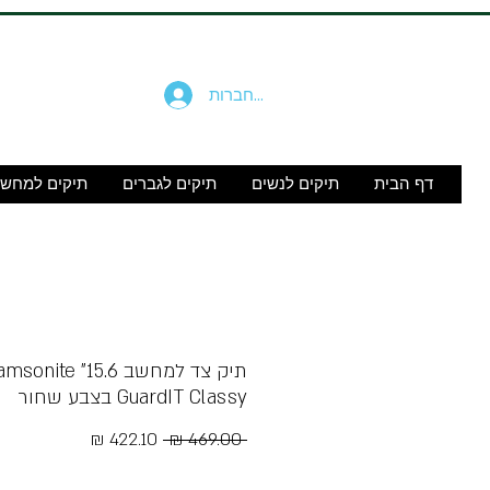
להתחברות
דף הבית
תיקים לנשים
תיקים לגברים
תיקים למחש
GuardIT Classy בצבע שחור
מחיר
מחיר
 ‏469.00 ‏₪ 
רגיל
מבצע
Free Shipping