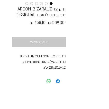
תיק צד ARGON B ZARAUZ
חום כהה לנשים DESIGUAL
מחיר
מחיר
 ‏509.00 ‏₪ 
רגיל
מבצע
Free Shipping
אזל מהמלאי
תיק מעוצב לנשים בשילוב רצועות
נוחות בשילוב לוגו המותג. מידות:
28x10.5x12 ס"מ