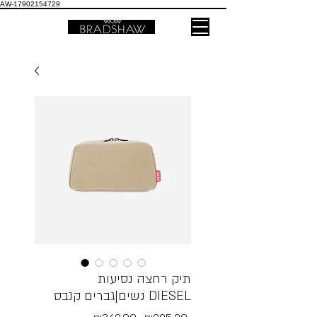
AW-17902154729
תיק רחצה נסיעות
נשים|גברים קנבס DIESEL