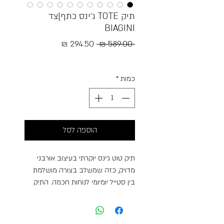
תיק TOTE ג׳ינס כתף|צד
BIAGINI
מחיר
מחיר
 ‏589.00 ‏₪ 
רגיל
מבצע
Free Shipping
כמות
*
הוספה לסל
תיק טוט ג׳ינס יוקרתי בעיצוב אורבני
מדויק, כזה שמשלב בצורה מושלמת
בין סטייל יומיומי לנוחות חכמה. התיק
עשוי ג׳ינס אמיתי ואיכותי ברמה גבוהה
במיוחד, עם גימור מוקפד וטקסטורה
עשירה שנותנת לו מראה אופנתי, יוקרתי