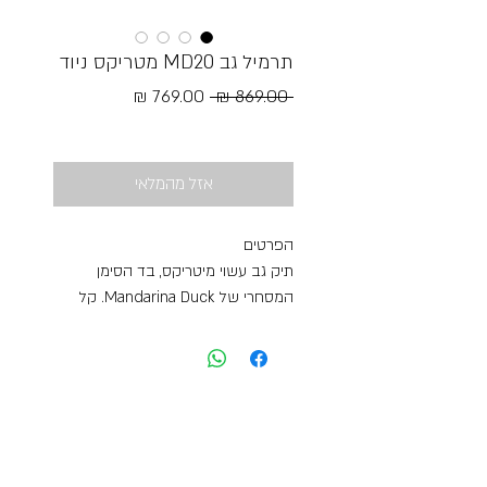
תרמיל גב MD20 מטריקס ניוד
מחיר
מחיר
 ‏869.00 ‏₪ 
רגיל
מבצע
Free Shipping
אזל מהמלאי
הפרטים
תיק גב עשוי מיטריקס, בד הסימן
המסחרי של Mandarina Duck. קל
ורב-תכליתי, עם אפקט ססגוני מקורי.
הרצועות המתכווננות, יחד עם הכיסים
הפנימיים והחיצוניים עם רוכסן הופכים
את התרמיל לפרקטי ופונקציונלי. הסגנון
המחודש של האביזרים מעניק לתרמיל
זה מראה מודרני ועכשווי יותר.
משקל ומידות