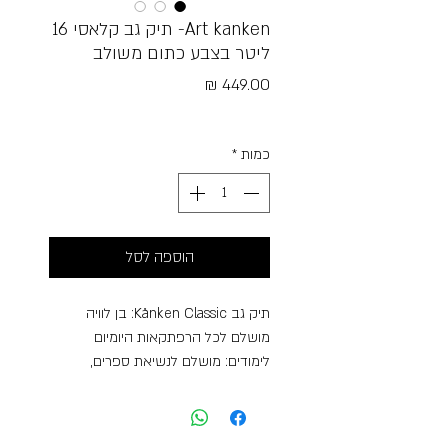
Art kanken- תיק גב קלאסי 16
ליטר בצבע כתום משולב
מחיר
Free Shipping
כמות
*
הוספה לסל
תיק גב Kånken Classic: בן לוויה
מושלם לכל הרפתקאות היומיום
לימודים: מושלם לנשיאת ספרים,
מחברות ומחשבים ניידים.
עבודה: נוח לנשיאת מסמכים, ציוד
משרדי וארוחת צהריים.