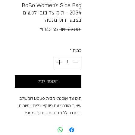
BoBo Women's Side Bag
2084 - תיק צד בובו לנשים
בצבע ירוק מנטה
מחיר
מחיר
 ‏169.00 ‏₪ 
רגיל
מבצע
Free Shipping
כמות
*
הוספה לסל
תיק צד אופנתי מבית BoBo המשלב
עיצוב מודרני עם פונקציונליות יומיומית.
הדגם כולל מבנה מרווח עם מספר
תאים לארגון נוח של החפצים האישיים,
רצועת כתף מתכווננת ועיצוב קל משקל
המתאים לשימוש יומיומי, לעבודה,