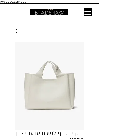
AW-17902154729
תיק יד כתף לנשים טבעוני לבן