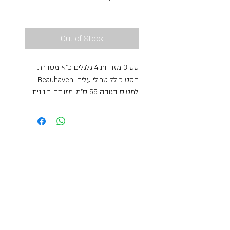
Free Shipping
Out of Stock
סט 3 מזוודות 4 גלגלים כ”א מסדרת
Beauhaven. הסט כולל טרולי עליה
למטוס בגובה 55 ס”מ, מזוודה בינונית
בגובה 67 ס”מ עם הרחבה לנפח
ומזוודה גדולה בגובה 78 ס”מ גם היא
עם הרחבה לנפח. לכל מזוודה ידיות
נשיאה עליונה וצדדית, כיס חיצוני גדול,
מנעול קומבינציה TSA, מערך פנימי-דו
צדדי נוח לאריזה ובכלל רצועות תומכות
מצטלבות. הסט מתאים לטיולי
משפחות. לכל אחת מהמזוודות אחריות
בינלאומית מטעם היצרן ל- 5 שנים ע”י
samsonite ייבואן רשמי סדרה
Beauhaven